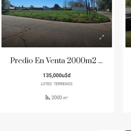
Predio En Venta 2000m2 Junin
ADO
VENTA
DESTACADO
VEN
135,000u$d
LOTES - TERRENOS
2000
m²
tar
120,000u$d
Junín, Partido de Junín, Buenos Aires, Argentina