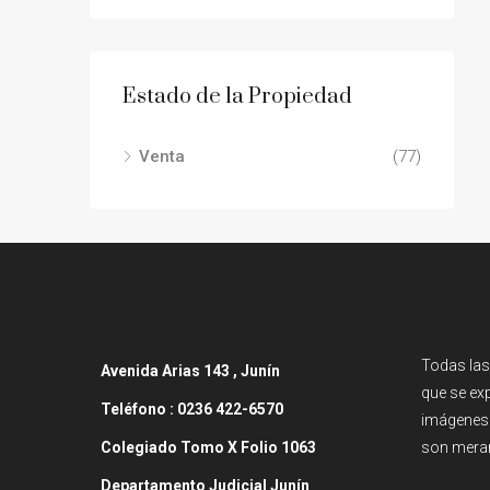
Estado de la Propiedad
Venta
(77)
Todas las
Avenida
Arias 143 , Junín
que se exp
Teléfono :
0236 422-6570
imágenes 
Colegiado Tomo X Folio 1063
son meram
Departamento Judicial Junín