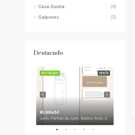
Casa Quinta
(9)
Galpones
(5)
Destacado
VENTA
DESTACADO
VENTA
DESTAC
85,000u$d
consul
Junín, Partido de Junín, Buenos Aires, Argentina
Junín, Partido de Junín, Buenos Aires, Argentina