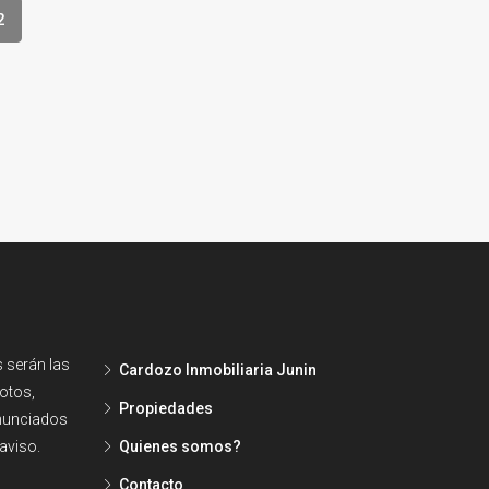
2
 serán las
Cardozo Inmobiliaria Junin
fotos,
Propiedades
enunciados
aviso.
Quienes somos?
Contacto