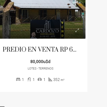
PREDIO EN VENTA RP 65 352M2 CON OFICINA PROXIMO A RN7
TA
DESTACADO
VENTA
DESTACADO
80,000u$d
LOTES - TERRENOS
1
1
1
352
m²
consultar
80,000u$d
Junín, Partido de Junín, Buenos Aires, Argentina
Baigorrita, Partido de General Viamonte, Buenos Aires, Argentina