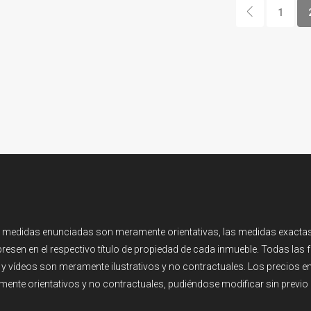
1
 medidas enunciadas son meramente orientativas, las medidas exactas
resen en el respectivo título de propiedad de cada inmueble. Todas las 
y vídeos son meramente ilustrativos y no contractuales. Los precios 
ente orientativos y no contractuales, pudiéndose modificar sin previo 