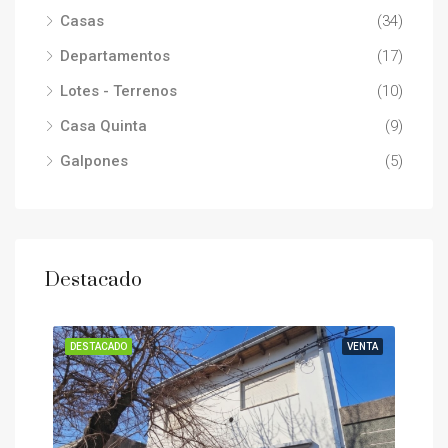
Casas
(34)
Departamentos
(17)
Lotes - Terrenos
(10)
Casa Quinta
(9)
Galpones
(5)
Destacado
ENTA
DESTACADO
VENTA
DES