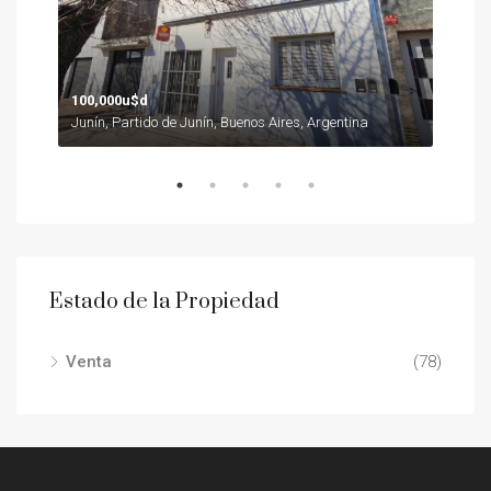
100,000u$d
85,
Baigorrita, Partido de General Viamonte, Buenos Aires, Argentina
Junín, Partido de Junín, Buenos Aires, Argentina
Juní
Estado de la Propiedad
Venta
(78)