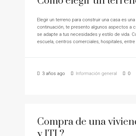
Como elegir un terren
Elegir un terreno para construir una casa es u
continuación, te presento algunos aspectos a co
se adapte a tus necesidades y estilo de vida. C
escuela, centros comerciales, hospitales, entre 
3 años ago
Información general
0
Compra de una viviend
y ITI ?