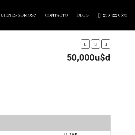
QUIENES SOMOS?
CONTACTO
BLOG
236 422 6570
50,000u$d
150