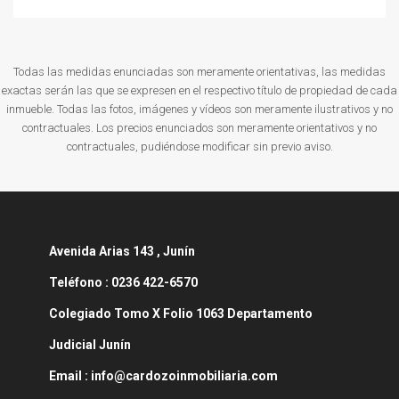
Todas las medidas enunciadas son meramente orientativas, las medidas
exactas serán las que se expresen en el respectivo título de propiedad de cada
inmueble. Todas las fotos, imágenes y vídeos son meramente ilustrativos y no
contractuales. Los precios enunciados son meramente orientativos y no
contractuales, pudiéndose modificar sin previo aviso.
Avenida
Arias 143 , Junín
Teléfono :
0236 422-6570
Colegiado Tomo X Folio 1063 Departamento
Judicial Junín
Email : info@cardozoinmobiliaria.com