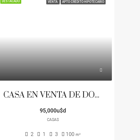
DESTACADO
VENTA
APTO CRÉDITO HIPOTECARIO
CASA EN VENTA DE DOS DORMITORIOS A METROS DE AV SAN MARTIN Y ARIAS COCHERAS PATIO APTA CREDITO
95,000u$d
CASAS
2
1
3
100
m²