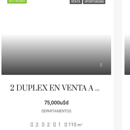
DESTACADO
VENTA
OPORTUNIDAD
2 DUPLEX EN VENTA A METROS DE AV CIRCUNVALACION Y AV ALVEAR COCHERA PATIO
75,000u$d
DEPARTAMENTOS
2
2
1
110
m²