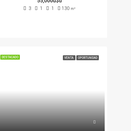
55,000u$d
3
1
1
130
m²
DESTACADO
VENTA
OPORTUNIDAD