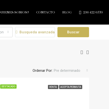
QUIENES SOMOS?
CONTACTO
BLOG
236 422 6570
ion
Busqueda avanzada
Buscar
Ordenar Por:
Pre determinado
DESTACADO
VENTA
ACEPTA PERMUTA