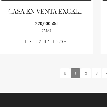
CASA EN VENTA EXCELENTE ESTADO COCHERA PATIO PILETA AV SAN MARTIN
220,000u$d
CASAS
3
2
1
220
m²
1
2
3