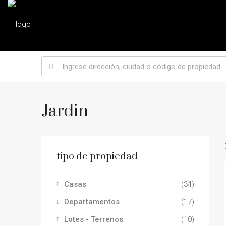
Jardin
tipo de propiedad
Casas
(34)
Departamentos
(17)
Lotes - Terrenos
(10)