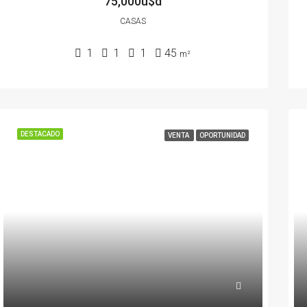
75,000u$d
CASAS
1
1
1
45
m²
DESTACADO
VENTA
OPORTUNIDAD