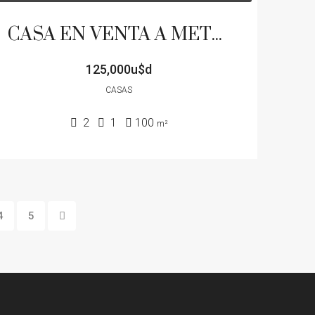
CASA EN VENTA A METROS DE AV RESPUELA PATIO PILETA
125,000u$d
CASAS
2
1
100
m²
4
5