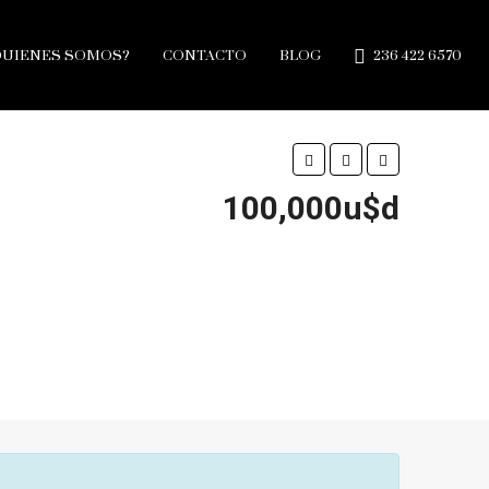
QUIENES SOMOS?
CONTACTO
BLOG
236 422 6570
100,000u$d