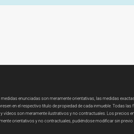
 medidas enunciadas son meramente orientativas, las medidas exactas
resen en el respectivo título de propiedad de cada inmueble. Todas las 
y vídeos son meramente ilustrativos y no contractuales. Los precios 
ente orientativos y no contractuales, pudiéndose modificar sin previo 