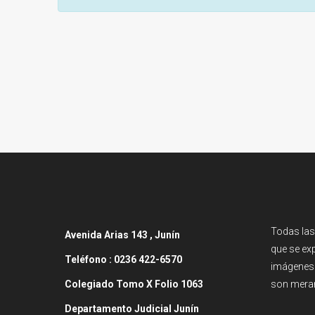
Todas las
Avenida
Arias 143 , Junín
que se exp
Teléfono :
0236 422-6570
imágenes 
Colegiado Tomo X Folio 1063
son meram
Departamento Judicial Junín