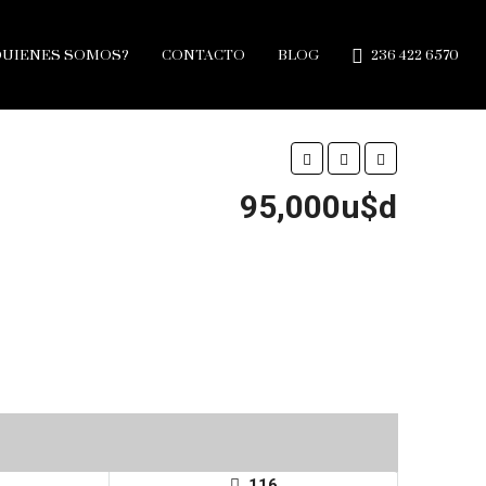
QUIENES SOMOS?
CONTACTO
BLOG
236 422 6570
95,000u$d
116