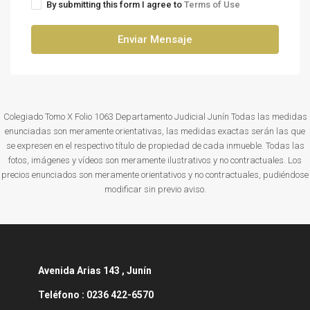
By submitting this form I agree to
Terms of Use
Enviar Mensaje
Colegiado Tomo X Folio 1063 Departamento Judicial Junín Todas las medidas
enunciadas son meramente orientativas, las medidas exactas serán las que
se expresen en el respectivo título de propiedad de cada inmueble. Todas las
fotos, imágenes y vídeos son meramente ilustrativos y no contractuales. Los
precios enunciados son meramente orientativos y no contractuales, pudiéndose
modificar sin previo aviso.
Avenida
Arias 143 , Junín
Teléfono :
0236 422-6570