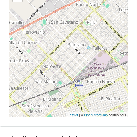
Leaflet
| ©
OpenStreetMap
contributors